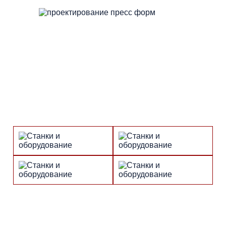
Над проектированием пресс-форм
работают опытные инженеры
В штате "РУС-Оснастка" — опытные инженеры, которые
работают над проектированием пресс-форм,
разрабатывают 3D-модель и техническую документацию.
Производство, станки и
оборудования: