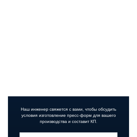
Получите коммерческое
предложение на изготовление
пресс-формы
Вы узнаете цену и сроки изготовления
пресс-
форм;
Определитесь с требуемым количеством
смыканий пресс-формы;
Выберете время цикла
изготовления детали.
Наш инженер свяжется с вами,
чтобы обсудить
условия изготовление пресс-форм для вашего
производства и составит КП.