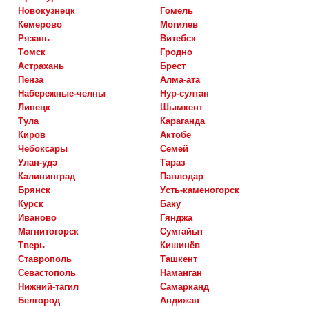
новокузнецк
гомель
кемерово
могилев
рязань
витебск
томск
гродно
астрахань
брест
пенза
алма-ата
набережные-челны
нур-султан
липецк
шымкент
тула
караганда
киров
актобе
чебоксары
семей
улан-удэ
тараз
калининград
павлодар
брянск
усть-каменогорск
курск
баку
иваново
гянджа
магнитогорск
сумгайыт
тверь
кишинёв
ставрополь
ташкент
севастополь
наманган
нижний-тагил
самарканд
белгород
андижан