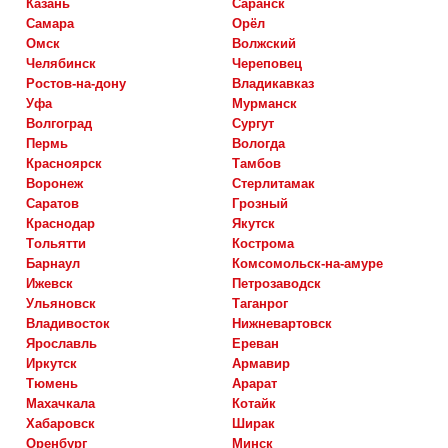
казань
саранск
самара
орёл
омск
волжский
челябинск
череповец
ростов-на-дону
владикавказ
уфа
мурманск
волгоград
сургут
пермь
вологда
красноярск
тамбов
воронеж
стерлитамак
саратов
грозный
краснодар
якутск
тольятти
кострома
барнаул
комсомольск-на-амуре
ижевск
петрозаводск
ульяновск
таганрог
владивосток
нижневартовск
ярославль
ереван
иркутск
армавир
тюмень
арарат
махачкала
котайк
хабаровск
ширак
оренбург
минск