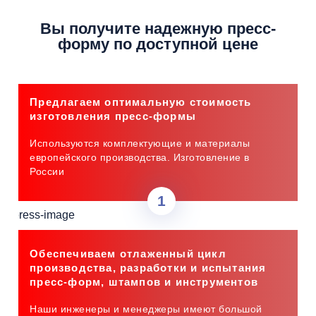
Вы получите надежную
пресс-
форму по доступной цене
Предлагаем оптимальную стоимость
изготовления пресс-формы
Используются комплектующие и материалы
европейского производства. Изготовление в
России
Обеспечиваем отлаженный цикл
производства, разработки и испытания
пресс-форм, штампов и инструментов
Наши инженеры и менеджеры имеют большой