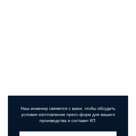
Получите коммерческое
предложение на изготовление
пресс-формы
Вы узнаете цену и сроки изготовления
пресс-
форм;
Определитесь с требуемым количеством
смыканий пресс-формы;
Выберете время цикла
изготовления детали.
Наш инженер свяжется с вами,
чтобы обсудить
условия изготовление пресс-форм для вашего
производства и составит КП.