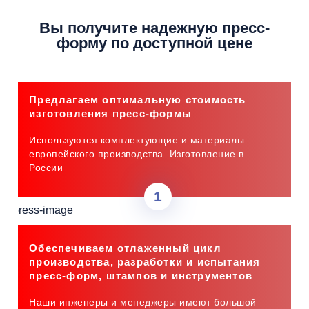
Вы получите надежную
пресс-
форму по доступной цене
Предлагаем оптимальную стоимость
изготовления пресс-формы
Используются комплектующие и материалы
европейского производства. Изготовление в
России
Обеспечиваем отлаженный цикл
производства, разработки и испытания
пресс-форм, штампов и инструментов
Наши инженеры и менеджеры имеют большой