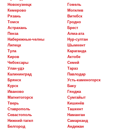
новокузнецк
гомель
кемерово
могилев
рязань
витебск
томск
гродно
астрахань
брест
пенза
алма-ата
набережные-челны
нур-султан
липецк
шымкент
тула
караганда
киров
актобе
чебоксары
семей
улан-удэ
тараз
калининград
павлодар
брянск
усть-каменогорск
курск
баку
иваново
гянджа
магнитогорск
сумгайыт
тверь
кишинёв
ставрополь
ташкент
севастополь
наманган
нижний-тагил
самарканд
белгород
андижан