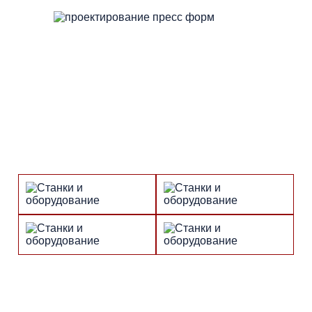
Над проектированием пресс-форм
работают опытные инженеры
В штате "РУС-Оснастка" — опытные инженеры, которые
работают над проектированием пресс-форм,
разрабатывают 3D-модель и техническую документацию.
Производство, станки и
оборудования: