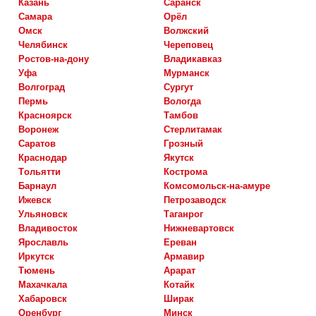
казань
саранск
самара
орёл
омск
волжский
челябинск
череповец
ростов-на-дону
владикавказ
уфа
мурманск
волгоград
сургут
пермь
вологда
красноярск
тамбов
воронеж
стерлитамак
саратов
грозный
краснодар
якутск
тольятти
кострома
барнаул
комсомольск-на-амуре
ижевск
петрозаводск
ульяновск
таганрог
владивосток
нижневартовск
ярославль
ереван
иркутск
армавир
тюмень
арарат
махачкала
котайк
хабаровск
ширак
оренбург
минск