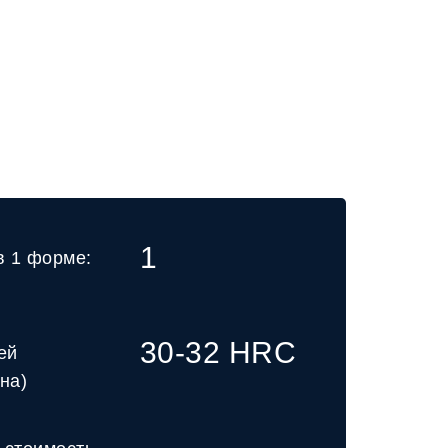
ятором
ль
1
в 1 форме:
30-32 HRC
ей
на)