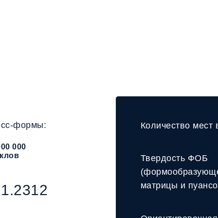
льзуйтесь онлайн калькул
для расчета стоимости
ресс формы под Вашу дета
есс-формы:
Количество мест 
000 000
клов
Твердость ФОБ
(формообразующ
матрицы и пуансо
1.2312