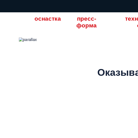
оснастка
пресс-
тех
форма
Оказыва