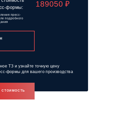
 стоимость
189050
₽
есс-формы:
вления пресс-
ле подробного
дания
Н
ное ТЗ и узнайте точную цену
есс-формы для вашего производства
Ю СТОИМОСТЬ